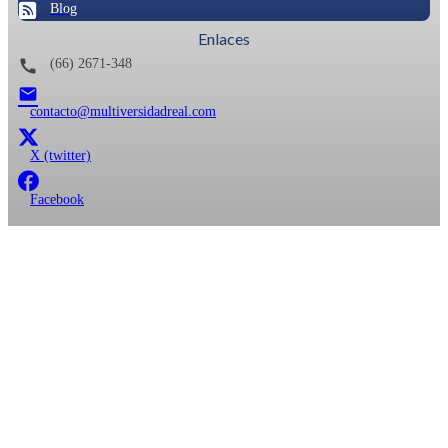
Blog
Enlaces
call
(66) 2671-348
email
contacto@multiversidadreal.com
X (twitter)
Facebook