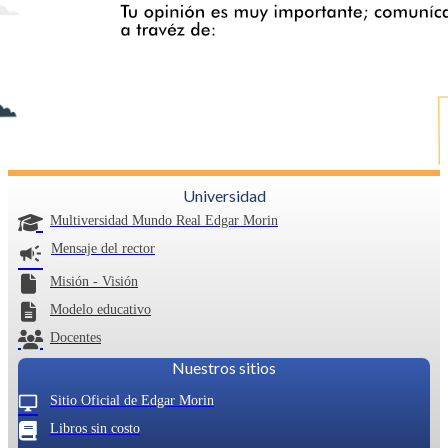
Universidad
Multiversidad Mundo Real Edgar Morin
campaign
Mensaje del rector
Misión - Visión
Modelo educativo
Docentes
Nuestros sitios
desktop_windows
Sitio Oficial de Edgar Morin
Libros sin costo